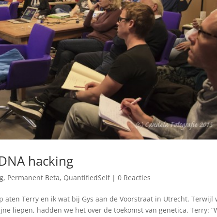
 DNA hacking
ng
,
Permanent Beta
,
QuantifiedSelf
|
0 Reacties
aten Terry en ik wat bij Gys aan de Voorstraat in Utrecht. Terwijl
jne liepen, hadden we het over de toekomst van genetica. Terry: “