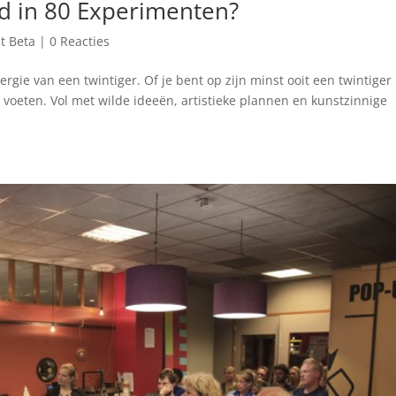
d in 80 Experimenten?
t Beta
|
0 Reacties
ergie van een twintiger. Of je bent op zijn minst ooit een twintiger
voeten. Vol met wilde ideeën, artistieke plannen en kunstzinnige