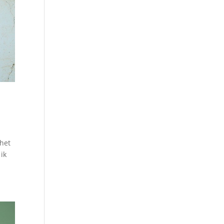
 het
ik