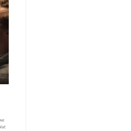
 we
Wat