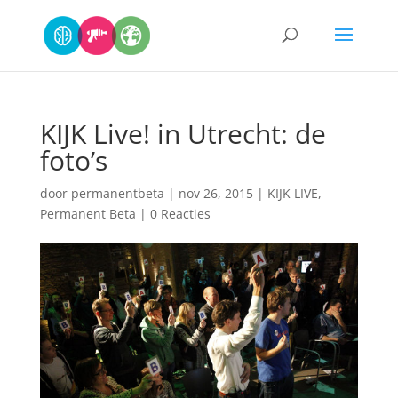
KIJK Live! in Utrecht: de
foto’s
door
permanentbeta
|
nov 26, 2015
|
KIJK LIVE
,
Permanent Beta
|
0 Reacties