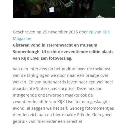
Geschreven op
25 november 2015
door
NJ
van
KIJK
Magazine
Gisteren vond in sterrenwacht en museum
Sonnenborgh, Utrecht de zeventiende editie plaats
van KIJK Live! Een fotoverslag.
Van een interview op het podium over de toekomst
van de tank gingen we door naar een praatje over
wolken. En van buitenaards leven naar een wel heel
doordachte Sinterklaas-surprise. Deze mix aan
intrigerende onderwerpen maakte ook de
zeventiende editie van KIJK Live! tot een geslaagde
avond, al zeggen we het zelf. Genoeg fotomomentjes
dienden zich aan en hier maakte Erik de Klein goed
gebruik van; hieronder een selectie!