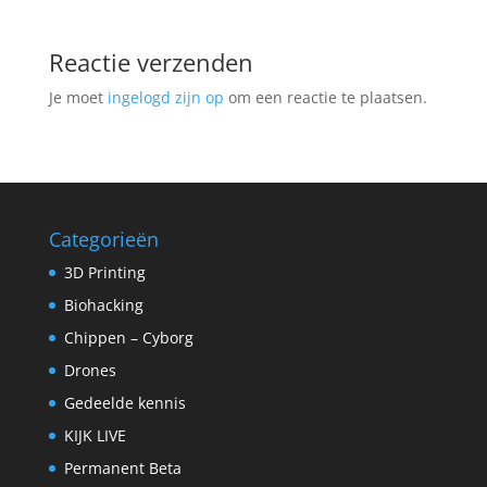
Reactie verzenden
Je moet
ingelogd zijn op
om een reactie te plaatsen.
Categorieën
3D Printing
Biohacking
Chippen – Cyborg
Drones
Gedeelde kennis
KIJK LIVE
Permanent Beta