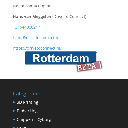
Neem contact op met
Hans van Meggelen
(Drive to Connect)
+31644900217
hans@drivetoconnect.nl
https://drivetoconnect.nl/
Categorieën
3D Printing
Biohacking
Chippen – Cyborg
Drones