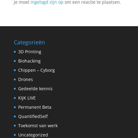
Je moet
ingelogd zijn op
om een reactie te plaatsen.
Categorieën
3D Printing
Biohacking
Chippen – Cyborg
Drones
Gedeelde kennis
KIJK LIVE
Permanent Beta
QuantifiedSelf
Toekomst van werk
Uncategorized