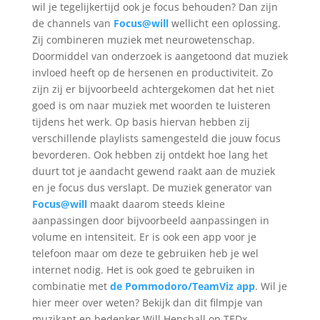
wil je tegelijkertijd ook je focus behouden? Dan zijn
de channels van
Focus@will
wellicht een oplossing.
Zij combineren muziek met neurowetenschap.
Doormiddel van onderzoek is aangetoond dat muziek
invloed heeft op de hersenen en productiviteit. Zo
zijn zij er bijvoorbeeld achtergekomen dat het niet
goed is om naar muziek met woorden te luisteren
tijdens het werk. Op basis hiervan hebben zij
verschillende playlists samengesteld die jouw focus
bevorderen. Ook hebben zij ontdekt hoe lang het
duurt tot je aandacht gewend raakt aan de muziek
en je focus dus verslapt. De muziek generator van
Focus@will
maakt daarom steeds kleine
aanpassingen door bijvoorbeeld aanpassingen in
volume en intensiteit. Er is ook een app voor je
telefoon maar om deze te gebruiken heb je wel
internet nodig. Het is ook goed te gebruiken in
combinatie met
de Pommodoro/TeamViz app
. Wil je
hier meer over weten? Bekijk dan dit filmpje van
muzikant en bedenker Will Henshall op TEDx