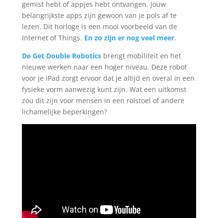
gemist hebt of appjes hebt ontvangen. Jouw
belangrijkste apps zijn gewoon van je pols af te
lezen. Dit horloge is een mooi voorbeeld van de
Internet of Things.
En zo zijn er nog veel meer
.
De Get Double Robotics
brengt mobiliteit en het
nieuwe werken naar een hoger niveau. Deze robot
voor je iPad zorgt ervoor dat je altijd en overal in een
fysieke vorm aanwezig kunt zijn. Wat een uitkomst
zou dit zijn voor mensen in een rolstoel of andere
lichamelijke beperkingen?