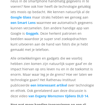
neus in de smartphone handmatig gegevens in te
voeren? Nee ook hier heeft de technologie gelukkig
iets moois op bedacht. We kennen natuurlijk al de
Google Glass
maar straks hebben we genoeg aan
een Smart Lens
waarmee we automatisch gegevens
kunnen verzamelen. Een andere handige app van
Google is
Goggels
. Deze herkent patronen en
beelden waardoor je super snel zoekopdrachten
kunt uitvoeren aan de hand van foto’s die je hebt
gemaakt met je telefoon.
Alle ontwikkelingen en gadgets die we voorbij
hebben zien komen zijn natuurlijk super gaaf en de
impact hiervan op ons leven nu en in de toekomst is
enorm. Maar waar leg je de grens? Hoe ver laten we
technologie gaan? Het Rathenau Instituut
publiceerde
een interessant artikel
over technologie
en ethiek. Ook gerelateerd aan deze discussie is
deze video
van Evgeny Moroznov tijdens DLD 14
.
Nog wat meer handige toepassingen op een rij