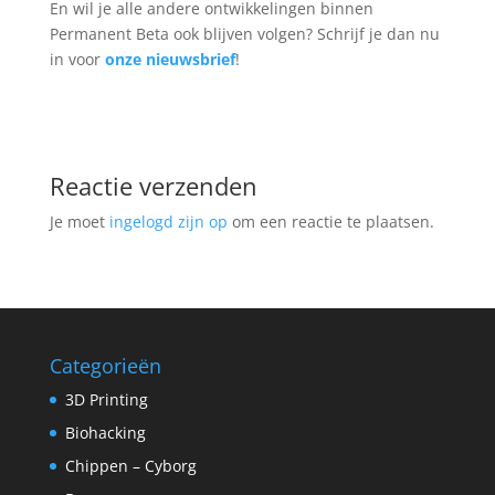
En wil je alle andere ontwikkelingen binnen
Permanent Beta ook blijven volgen? Schrijf je dan nu
in voor
onze nieuwsbrief
!
Reactie verzenden
Je moet
ingelogd zijn op
om een reactie te plaatsen.
Categorieën
3D Printing
Biohacking
Chippen – Cyborg