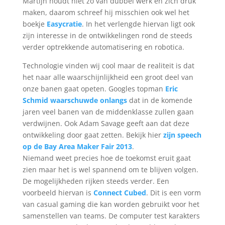
Martijn houdt niet zo van dubbel werk en zich druk
maken, daarom schreef hij misschien ook wel het
boekje
Easycratie
. In het verlengde hiervan ligt ook
zijn interesse in de ontwikkelingen rond de steeds
verder optrekkende automatisering en robotica.
Technologie vinden wij cool maar de realiteit is dat
het naar alle waarschijnlijkheid een groot deel van
onze banen gaat opeten. Googles topman
Eric
Schmid waarschuwde onlangs
dat in de komende
jaren veel banen van de middenklasse zullen gaan
verdwijnen. Ook Adam Savage geeft aan dat deze
ontwikkeling door gaat zetten. Bekijk hier
zijn speech
op de Bay Area Maker Fair 2013
.
Niemand weet precies hoe de toekomst eruit gaat
zien maar het is wel spannend om te blijven volgen.
De mogelijkheden rijken steeds verder. Een
voorbeeld hiervan is
Connect Cubed
. Dit is een vorm
van casual gaming die kan worden gebruikt voor het
samenstellen van teams. De computer test karakters