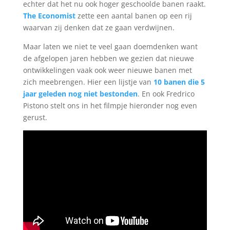
echter dat het nu ook hoger geschoolde banen raakt.
The Economist
zette een aantal banen op een rij
waarvan zij denken dat ze gaan verdwijnen.
Maar laten we niet te veel gaan doemdenken want
de afgelopen jaren hebben we gezien dat nieuwe
ontwikkelingen vaak ook weer nieuwe banen met
zich meebrengen. Hier een lijstje van
10 banen die 5
jaar geleden nog niet bestonden
. En ook Fredrico
Pistono stelt ons in het filmpje hieronder nog even
gerust.